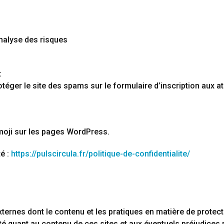
nalyse des risques
t
éger le site des spams sur le formulaire d’inscription aux at
emoji sur les pages WordPress.
té :
https://pulscircula.fr/politique-de-confidentialite/
externes dont le contenu et les pratiques en matière de prote
é quant au contenu de ces sites et aux éventuels préjudices po