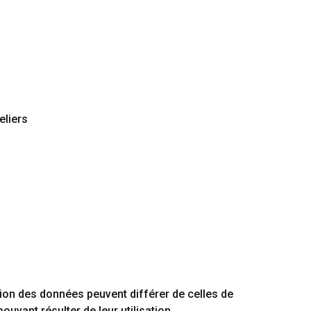
eliers
ction des données peuvent différer de celles de
uvant résulter de leur utilisation.