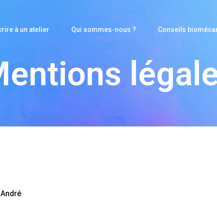
rire à un atelier
Qui sommes-nous ?
Conseils bioméca
entions légal
-André